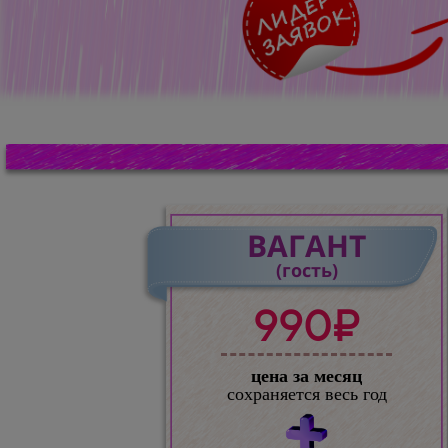
ВАГАНТ
(гость)
990₽
цена за месяц
сохраняется весь год