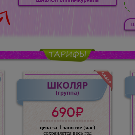
Ш
ШКОЛЯР
(группа)
690₽
цена за 1 занятие (час)
сохраняется весь год