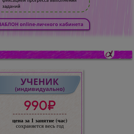
АБЛОН online-личного кабинета
УЧЕНИК
(индивидуально)
990₽
цена за 1 занятие (час)
сохраняется весь год