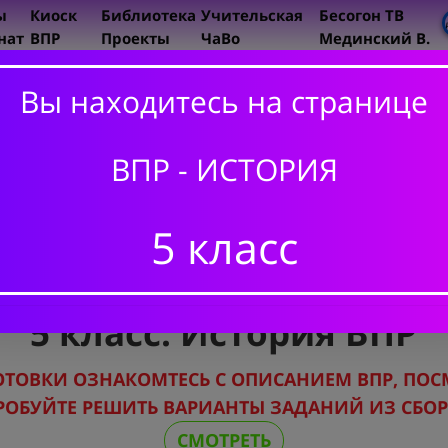
ы
Киоск
Библиотека
Учительская
Бесогон ТВ
нат
ВПР
Проекты
ЧаВо
Мединский В.
Вы находитесь на странице
ИСТОРИ
5 класс
ВПР - ИСТОРИЯ
6 класс
7 класс
5 класс
8 класс
5 класс. История ВПР
ОТОВКИ
ОЗНАКОМТЕСЬ С ОПИСАНИЕМ ВПР,
ПОС
РОБУЙТЕ РЕШИТЬ ВАРИАНТЫ ЗАДАНИЙ ИЗ СБО
СМОТРЕТЬ