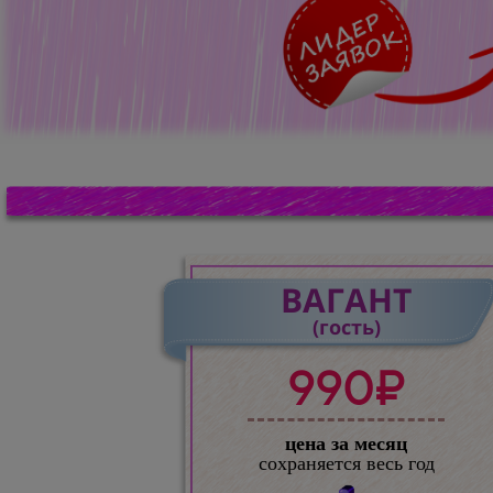
ВАГАНТ
(гость)
990₽
цена за месяц
сохраняется весь год