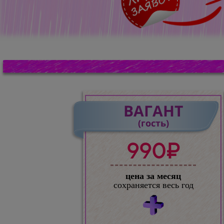
ВАГАНТ
(гость)
990₽
цена за месяц
сохраняется весь год