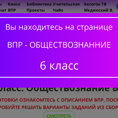
ы
Киоск
Библиотека
Учительская
Бесогон ТВ
нат
ВПР
Проекты
ЧаВо
Мединский В.
Вы находитесь на странице
ИСТОРИ
5 класс
ВПР - ОБЩЕСТВОЗНАННИЕ
6 класс
7 класс
6 класс
8 класс
класс. Обществознание 
ОТОВКИ
ОЗНАКОМТЕСЬ С ОПИСАНИЕМ ВПР,
ПОС
РОБУЙТЕ РЕШИТЬ ВАРИАНТЫ ЗАДАНИЙ ИЗ СБО
СМОТРЕТЬ