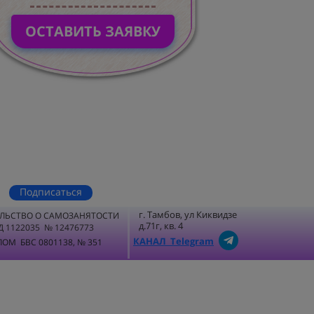
ОСТАВИТЬ ЗАЯВКУ
Подписаться
г. Тамбов, ул Киквидзе
ЛЬСТВО О САМОЗАНЯТОСТИ
д.71г, кв. 4
Д 1122035 № 12476773
КАНАЛ Telegram
ОМ БВС 0801138, № 351