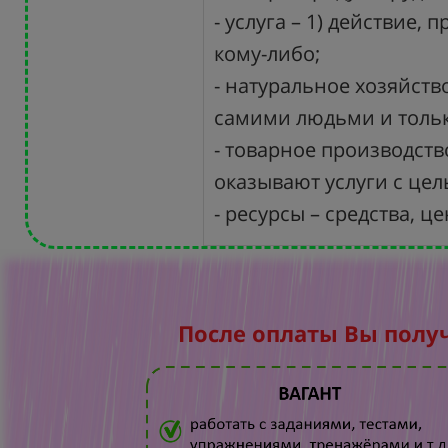
- услуга – 1) действие
кому-либо;
- натуральное хозяйст
самими людьми и тольк
- товарное производств
оказывают услуги с цел
- ресурсы – средства, ц
После оплаты Вы полу