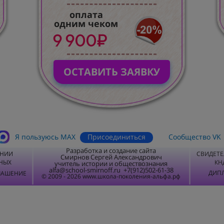
оплата
одним чеком
9 900₽
ОСТАВИТЬ ЗАЯВКУ
Присоединиться
Я пользуюсь MАХ
Сообщество VK
Разработка и создание сайта
ЕНИИ
СВИДЕТЕ
Смирнов Сергей Александрович
НЫХ
КН
учитель истории и обществознания
alfa@school-smirnoff.ru +7(912)502-61-38
ДИПЛ
ЛАШЕНИЕ
© 2009 - 2026 www.школа-поколения-альфа.рф