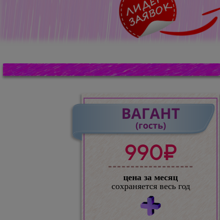
ВАГАНТ
(гость)
990₽
цена за месяц
сохраняется весь год