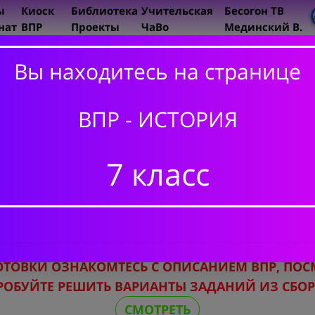
ы
Киоск
Библиотека
Учительская
Бесогон ТВ
нат
ВПР
Проекты
ЧаВо
Мединский В.
Вы находитесь на странице
ИСТОРИ
5 класс
ВПР - ИСТОРИЯ
6 класс
7 класс
7 класс
8 класс
7 класс. История ВПР
ОТОВКИ
ОЗНАКОМТЕСЬ С ОПИСАНИЕМ ВПР,
ПОС
РОБУЙТЕ РЕШИТЬ ВАРИАНТЫ ЗАДАНИЙ ИЗ СБО
СМОТРЕТЬ