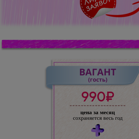
ВАГАНТ
(гость)
990₽
цена за месяц
сохраняется весь год