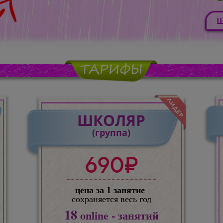
Ш
ШКОЛЯР
(группа)
690₽
цена за 1 занятие
сохраняется весь год
18
online - занятий