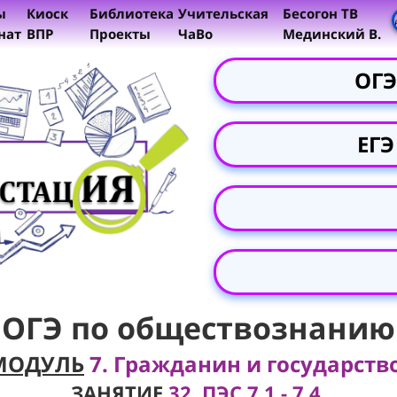
ы
Киоск
Библиотека
Учительская
Бесогон ТВ
нат
ВПР
Проекты
ЧаВо
Мединский В.
ОГЭ
ЕГЭ
ОГЭ по обществознанию
МОДУЛЬ
7. Гражданин и государство
ЗАНЯТИЕ
32. ПЭС 7.1 - 7.4.