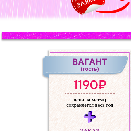
ВАГАНТ
(гость)
1190₽
цена за месяц
сохраняется весь год
ЗАКАЗ