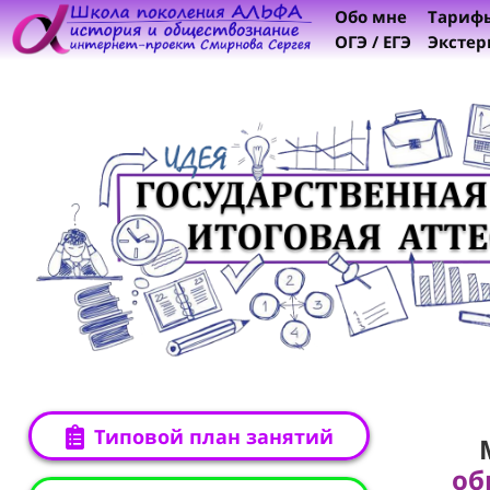
Обо мне
Тариф
ОГЭ / ЕГЭ
Экстер
Типовой план занятий
об