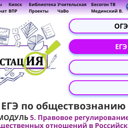
ы
Киоск
Библиотека
Учительская
Бесогон ТВ
нат
ВПР
Проекты
ЧаВо
Мединский В.
ОГЭ
ЕГЭ
ЕГЭ по обществознанию
МОДУЛЬ
5. Правовое регулировани
щественных отношений в Российс