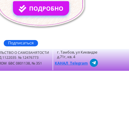
ПОДРОБНО
Подписаться
г. Тамбов, ул Киквидзе
ЛЬСТВО О САМОЗАНЯТОСТИ
д.71г, кв. 4
Д 1122035 № 12476773
КАНАЛ Telegram
ОМ БВС 0801138, № 351