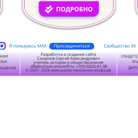
ПОДРОБНО
Присоединиться
Я пользуюсь MАХ
Сообщество VK
Разработка и создание сайта
ЕНИИ
СВИДЕТЕ
Смирнов Сергей Александрович
НЫХ
КН
учитель истории и обществознания
alfa@school-smirnoff.ru +7(912)502-61-38
ДИПЛ
ЛАШЕНИЕ
© 2009 - 2026 www.школа-поколения-альфа.рф