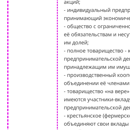
акций;
- индивидуальный предпр
принимающий экономиче
- общество с ограниченн
её обязательствам и нес
им долей;
- полное товарищество -
предпринимательской дея
принадлежащим им имущ
- производственный кооп
объединении её членами
- товарищество «на вере
имеются участники-вкладч
предпринимательской де
- крестьянское (фермерск
объединяют свои вклады 