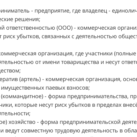
иниматель - предприятие, где владелец - единоли
ские решения;
ой ответственностью (ООО) - коммерческая органи
ут риск убытков, связанных с деятельностью обще
 коммерческая организация, где участники (полны
тельностью от имени товарищества и несут ответс
еством;
ератив (артель) - коммерческая организация, осн
 имущественных паевых взносов;
» (коммандитное) - форма предпринимательства, 
ики, которые несут риск убытков в пределах внес
ятельности;
ое) хозяйство - форма предпринимательской деяте
и ведут совместную трудовую деятельность в облас