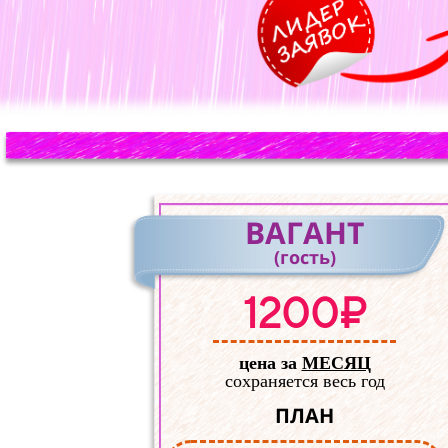
ВАГАНТ
(гость)
1200₽
цена за
МЕСЯЦ
сохраняется весь год
ПЛАН