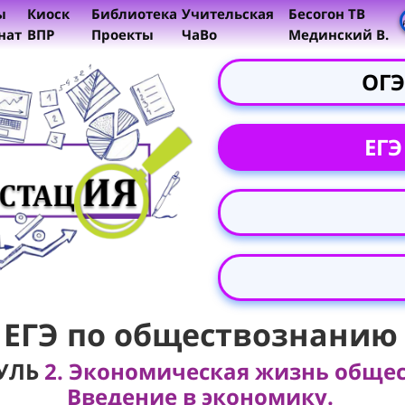
ы
Киоск
Библиотека
Учительская
Бесогон ТВ
нат
ВПР
Проекты
ЧаВо
Мединский В.
ОГЭ
ЕГЭ
ЕГЭ по обществознанию
УЛЬ
2. Экономическая жизнь общес
Введение в экономику.