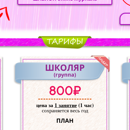
ШКОЛЯР
(группа)
800₽
цена за
1 занятие
(1 час)
сохраняется весь год
ПЛАН