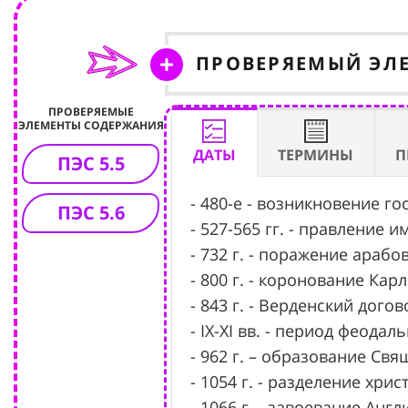
ПРОВЕРЯЕМЫЙ ЭЛ
ПРОВЕРЯЕМЫЕ
ЭЛЕМЕНТЫ СОДЕРЖАНИЯ
ДАТЫ
ТЕРМИНЫ
П
ПЭС 5.5
- 480-е - возникновение го
ПЭС 5.6
- 527-565 гг. - правление 
- 732 г. - поражение арабо
- 800 г. - коронование Ка
- 843 г. - Верденский дого
- IX-XI вв. - период феода
- 962 г. – образование Св
- 1054 г. - разделение хр
- 1066 г. - завоевание Ан