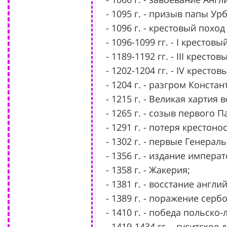
- 1095 г. - призыв папы Ур
- 1096 г. - крестовый похо
- 1096-1099 гг. - I крестовы
- 1189-1192 гг. - III кресто
- 1202-1204 гг. - IV крестов
- 1204 г. - разгром Конст
- 1215 г. - Великая хартия 
- 1265 г. - созыв первого 
- 1291 г. - потеря крестон
- 1302 г. - первые Генера
- 1356 г. - издание импера
- 1358 г. - Жакерия;
- 1381 г. - восстание англ
- 1389 г. - поражение серб
- 1410 г. - победа польск
- 1419-1434 гг. - гуситское