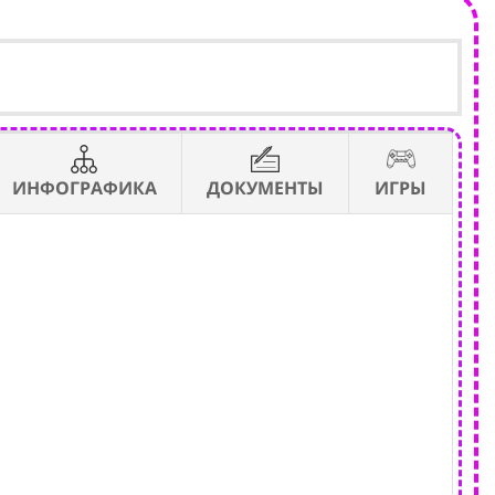
ИНФОГРАФИКА
ДОКУМЕНТЫ
ИГРЫ
- 
- с
- в
- 
- р
- д
- м
- 
- р