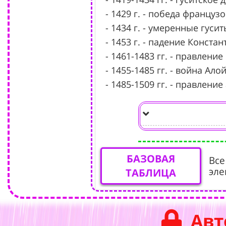
- 1429 г. - победа француз
- 1434 г. - умеренные гус
- 1453 г. - падение Конста
- 1461-1483 гг. - правлени
- 1455-1485 гг. - война Ало
- 1485-1509 гг. - правлени
БАЗОВАЯ
Все
эле
ТАБЛИЦА
Авт