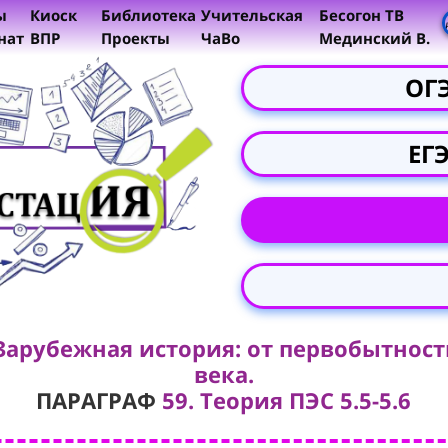
ы
Киоск
Библиотека
Учительская
Бесогон ТВ
нат
ВПР
Проекты
ЧаВо
Мединский В.
ОГ
ЕГ
Зарубежная история: от первобытност
века.
ПАРАГРАФ
59. Теория ПЭС 5.5-5.6