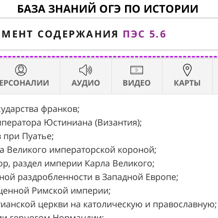
БАЗА ЗНАНИЙ ОГЭ ПО ИСТОРИИ
ЕМЕНТ СОДЕРЖАНИЯ
ПЭС 5.6
ЕРСОНАЛИИ
АУДИО
ВИДЕО
КАРТЫ
сударства франков;
императора Юстиниана (Византия);
в при Пуатье;
рла Великого императорской короной;
вор, раздел империи Карла Великого;
льной раздробленности в Западной Европе;
ященной Римской империи;
истианской церкви на католическую и православную;
глии герцогом Нормандии;