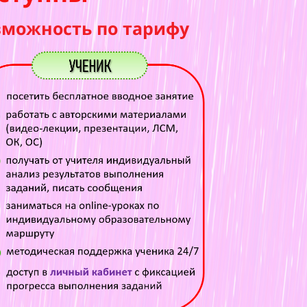
имп
зможность по тарифу
- г
- т