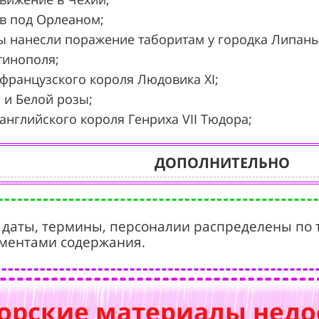
ов под Орлеаном;
иты нанесли поражение таборитам у городка Липаны
нтинополя;
е французского короля Людовика XI;
й и Белой розы;
е английского короля Генриха VII Тюдора;
ДОПОЛНИТЕЛЬНО
 даты, термины, персоналии распределены по 
ментами содержания.
орские материалы недо