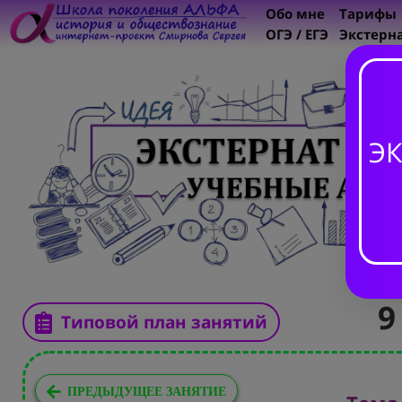
Обо мне
Тарифы
ОГЭ / ЕГЭ
Экстерн
ЭК
9
Типовой план занятий
ПРЕДЫДУЩЕЕ ЗАНЯТИЕ