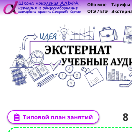
Обо мне
Тарифы
ОГЭ / ЕГЭ
Экстерн
8
Типовой план занятий