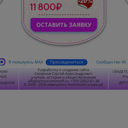
11 800₽
ОСТАВИТЬ ЗАЯВКУ
Присоединиться
Я пользуюсь MАХ
Сообщество VK
Разработка и создание сайта
ЕНИИ
СВИДЕТЕ
Смирнов Сергей Александрович
НЫХ
КН
учитель истории и обществознания
alfa@school-smirnoff.ru +7(912)502-61-38
ДИПЛ
ЛАШЕНИЕ
© 2009 - 2026 www.школа-поколения-альфа.рф