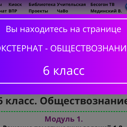
ы
Киоск
Библиотека
Учительская
Бесогон ТВ
нат
ВПР
Проекты
ЧаВо
Мединский В.
ИСТОРИ
Вы находитесь на странице
5 класс
6 класс
ЭКСТЕРНАТ - ОБЩЕСТВОЗНАНИ
7 класс
6 класс
8 класс
9 класс
10 - 11 
6 класс. Обществознани
Модуль 1.