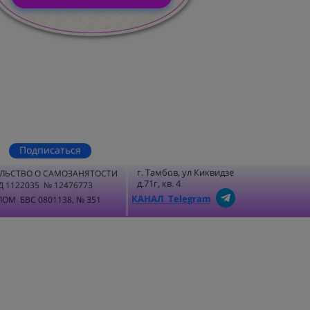
Подписаться
г. Тамбов, ул Киквидзе
ЛЬСТВО О САМОЗАНЯТОСТИ
д.71г, кв. 4
Д 1122035 № 12476773
КАНАЛ Telegram
ОМ БВС 0801138, № 351