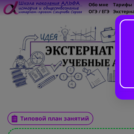
Обо мне
Тарифы
ОГЭ / ЕГЭ
Экстерн
Типовой план занятий