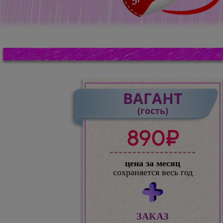
ВАГАНТ
(гость)
890₽
цена за месяц
сохраняется весь год
ЗАКАЗ