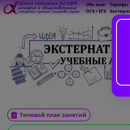
Обо мне
Тарифы
ОГЭ / ЕГЭ
Экстерн
Типовой план занятий