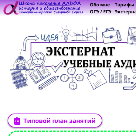
Обо мне
Тарифы
ОГЭ / ЕГЭ
Экстерн
Типовой план занятий