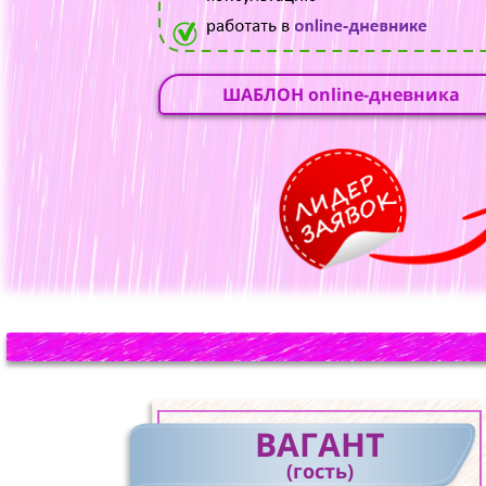
ШАБЛОН online-дневника
ВАГАНТ
(гость)