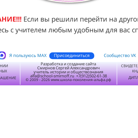
НИЕ!!!
Если вы решили перейти на друго
есь с учителем любым удобным для вас с
Присоединиться
Я пользуюсь MАХ
Сообщество VK
Разработка и создание сайта
ЕНИИ
СВИДЕТЕ
Смирнов Сергей Александрович
НЫХ
КН
учитель истории и обществознания
alfa@school-smirnoff.ru +7(912)502-61-38
ДИПЛ
ЛАШЕНИЕ
© 2009 - 2026 www.школа-поколения-альфа.рф