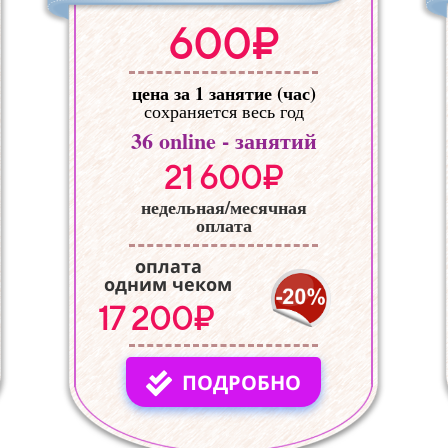
600₽
цена за 1 занятие (час)
сохраняется весь год
36
online - занятий
21 600₽
недельная/месячная
оплата
оплата
одним чеком
17 200₽
ПОДРОБНО