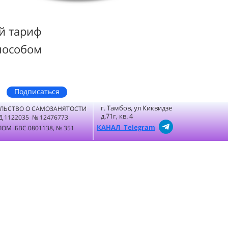
й тариф
пособом
Подписаться
г. Тамбов, ул Киквидзе
ЛЬСТВО О САМОЗАНЯТОСТИ
д.71г, кв. 4
Д 1122035 № 12476773
КАНАЛ Telegram
ОМ БВС 0801138, № 351