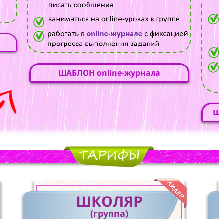
ШАБЛОН online-журнала
Ш
ШКОЛЯР
(группа)