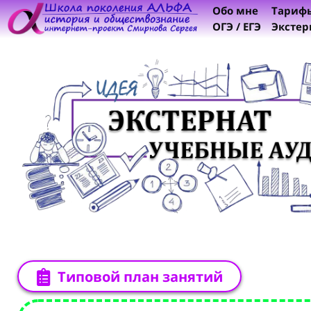
Обо мне
Тариф
ОГЭ / ЕГЭ
Экстер
Типовой план занятий