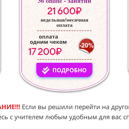
36
online - занятий
21 600₽
недельная/месячная
оплата
оплата
одним чеком
17 200₽
ПОДРОБНО
НИЕ!!!
Если вы решили перейти на друго
есь с учителем любым удобным для вас с