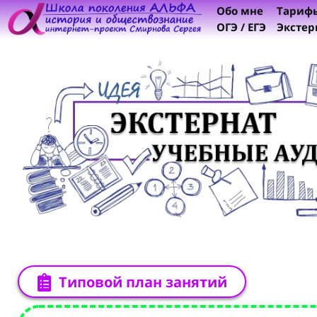
Обо мне
Тариф
ОГЭ / ЕГЭ
Экстер
Типовой план занятий