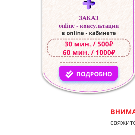
ЗАКАЗ
online - консультации
в online - кабинете
30 мин. / 500₽
60 мин. / 1000₽
ПОДРОБНО
ВНИМА
свяжит