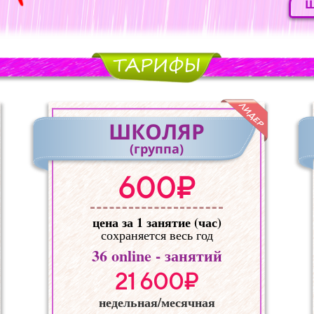
Ш
ШКОЛЯР
(группа)
600₽
цена за 1 занятие (час)
сохраняется весь год
36
online - занятий
21 600₽
недельная/месячная