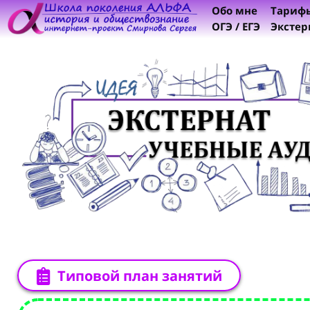
Обо мне
Тариф
ОГЭ / ЕГЭ
Экстер
Типовой план занятий