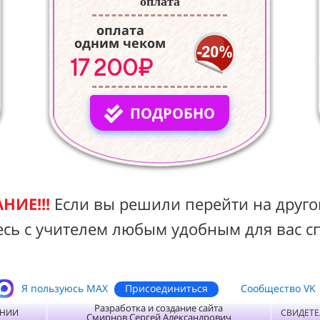
оплата
оплата
одним чеком
17 200₽
ПОДРОБНО
НИЕ!!!
Если вы решили перейти на друго
есь с учителем любым удобным для вас с
Присоединиться
Я пользуюсь MАХ
Сообщество VK
Разработка и создание сайта
ЕНИИ
СВИДЕТЕ
Смирнов Сергей Александрович