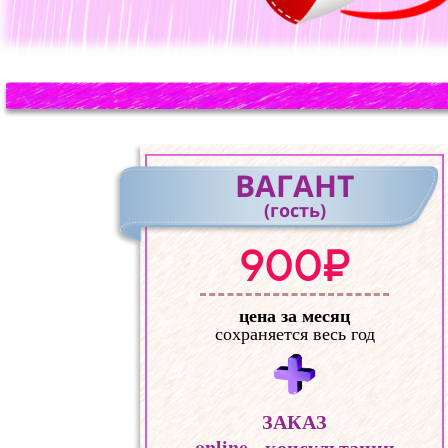
ВАГАНТ
(гость)
900₽
цена за месяц
сохраняется весь год
ЗАКАЗ
online - консультации