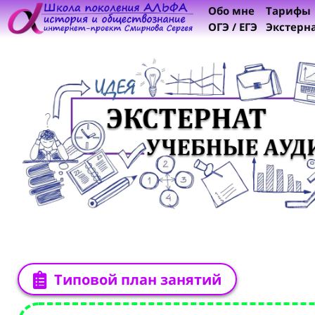
Обо мне
Тарифы
ОГЭ / ЕГЭ
Экстерн
Типовой план занятий