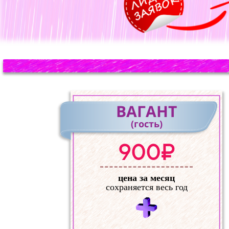
ВАГАНТ
(гость)
900₽
цена за месяц
сохраняется весь год