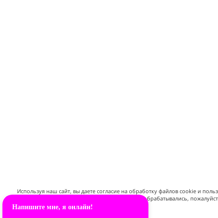
Используя наш сайт, вы даете согласие на обработку файлов cookie и поль
данных. Если вы не хотите, чтобы ваши данные обрабатывались, пожалуйс
Напишите мне, я онлайн!
сайт.