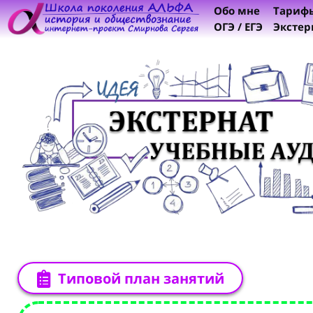
Обо мне
Тариф
ОГЭ / ЕГЭ
Экстер
Типовой план занятий