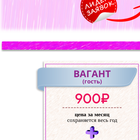
ВАГАНТ
(гость)
900₽
цена за месяц
сохраняется весь год