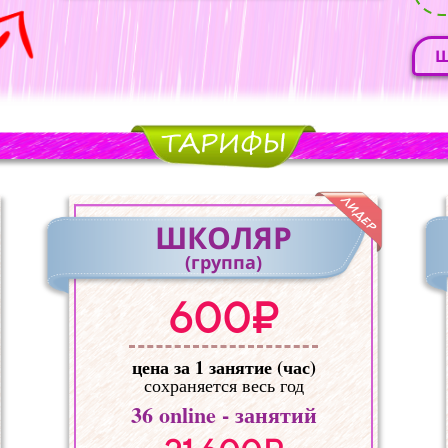
Ш
ШКОЛЯР
(группа)
600₽
цена за 1 занятие (час)
сохраняется весь год
36
online - занятий