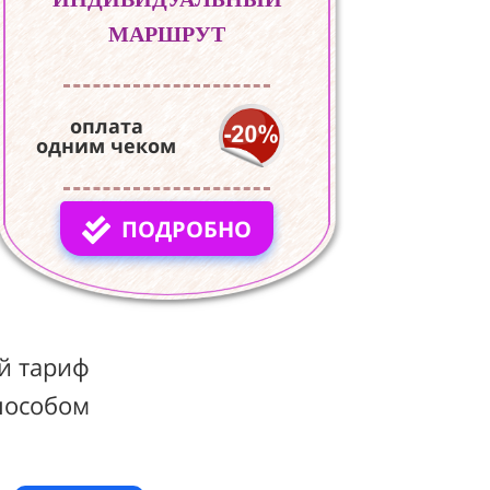
МАРШРУТ
оплата
одним чеком
ПОДРОБНО
й тариф
пособом