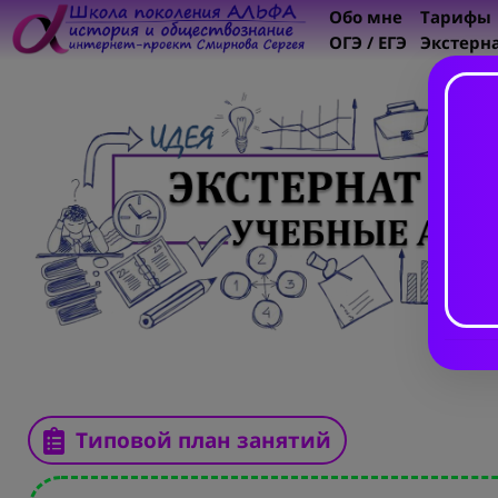
Обо мне
Тарифы
ОГЭ / ЕГЭ
Экстерн
Типовой план занятий