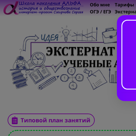
Обо мне
Тарифы
ОГЭ / ЕГЭ
Экстерн
Типовой план занятий