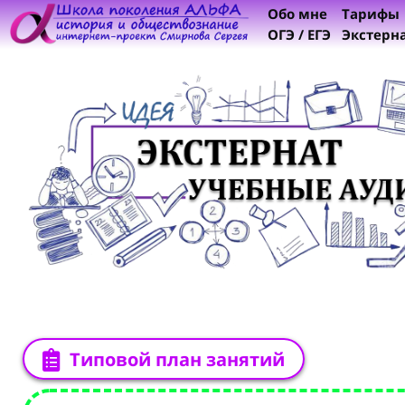
Обо мне
Тарифы
ОГЭ / ЕГЭ
Экстерн
Типовой план занятий