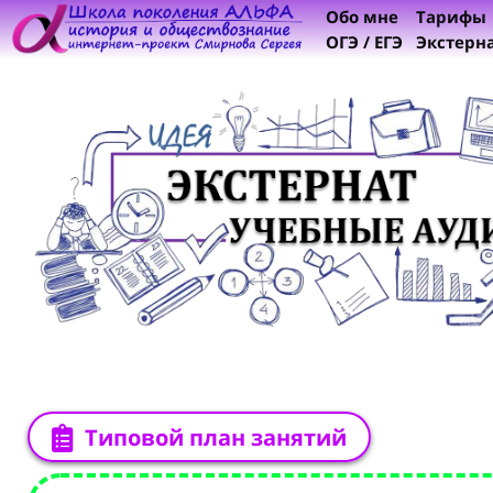
Обо мне
Тарифы
ОГЭ / ЕГЭ
Экстерн
Типовой план занятий