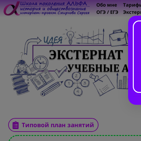
Обо мне
Тариф
ОГЭ / ЕГЭ
Экстер
Типовой план занятий