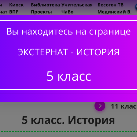
ы
Киоск
Библиотека
Учительская
Бесогон ТВ
нат
ВПР
Проекты
ЧаВо
Мединский В.
ИСТОРИ
Вы находитесь на странице
5 класс
6 класс
ЭКСТЕРНАТ - ИСТОРИЯ
7 класс
5 класс
8 класс
9 класс
10 клас
11 клас
5 класс. История