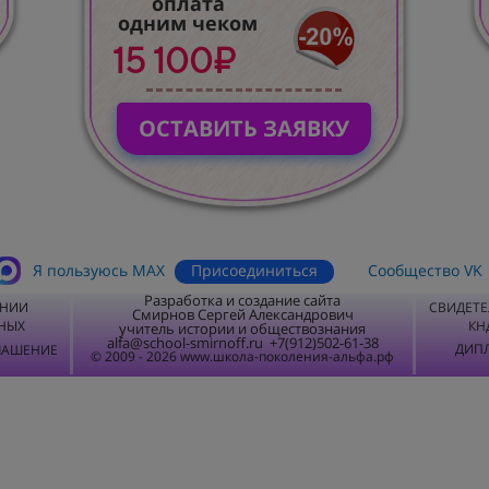
оплата
одним чеком
15 100₽
ОСТАВИТЬ ЗАЯВКУ
Присоединиться
Я пользуюсь MАХ
Сообщество VK
Разработка и создание сайта
ЕНИИ
СВИДЕТЕ
Смирнов Сергей Александрович
НЫХ
КН
учитель истории и обществознания
alfa@school-smirnoff.ru +7(912)502-61-38
ДИПЛ
ЛАШЕНИЕ
© 2009 - 2026 www.школа-поколения-альфа.рф