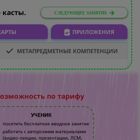
 касты.
СЛЕДУЮЩЕЕ ЗАНЯТИЕ
КАРТЫ
ПРИЛОЖЕНИЯ
МЕТАПРЕДМЕТНЫЕ КОМПЕТЕНЦИИ
- к
возможность по тарифу