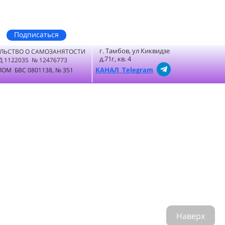
Подписаться
г. Тамбов, ул Киквидзе
ЛЬСТВО О САМОЗАНЯТОСТИ
д.71г, кв. 4
Д 1122035 № 12476773
КАНАЛ Telegram
ОМ БВС 0801138, № 351
Наверх