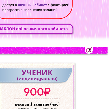
АБЛОН online-личного кабинета
УЧЕНИК
(индивидуально)
900₽
цена за 1 занятие (час)
сохраняется весь год