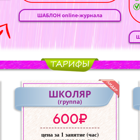
ШАБЛОН online-журнала
Ш
ШКОЛЯР
(группа)
600₽
цена за 1 занятие (час)