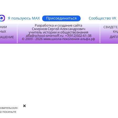
Присоединиться
Я пользуюсь MАХ
Сообщество VK
Разработка и создание сайта
ЕНИИ
СВИДЕТЕ
Смирнов Сергей Александрович
НЫХ
КН
учитель истории и обществознания
alfa@school-smirnoff.ru +7(912)502-61-38
ДИПЛ
ЛАШЕНИЕ
© 2009 - 2026 www.школа-поколения-альфа.рф
зовательских
та покиньте