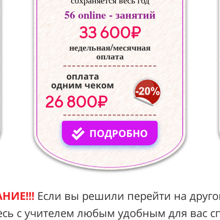
сохраняется весь год
56
online - занятий
33 600₽
недельная/месячная
оплата
оплата
одним чеком
26 800₽
ПОДРОБНО
НИЕ!!!
Если вы решили перейти на друго
есь с учителем любым удобным для вас с