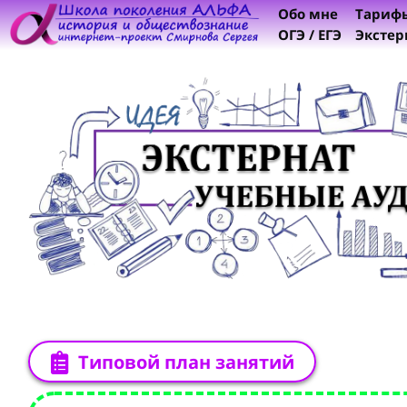
Обо мне
Тариф
ОГЭ / ЕГЭ
Экстер
Типовой план занятий