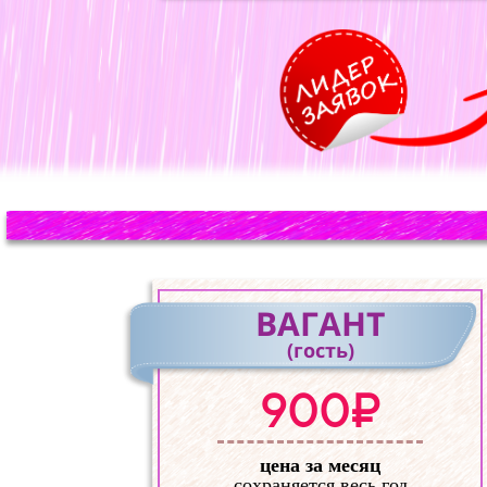
ВАГАНТ
(гость)
900₽
цена за месяц
сохраняется весь год