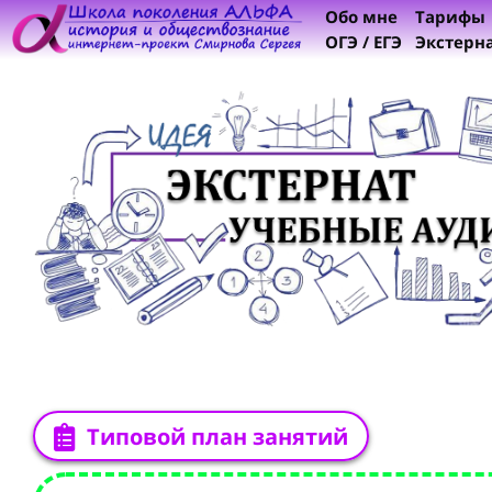
Обо мне
Тарифы
ОГЭ / ЕГЭ
Экстерн
Типовой план занятий