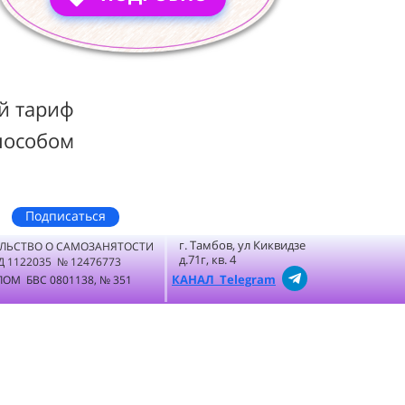
й тариф
пособом
Подписаться
г. Тамбов, ул Киквидзе
ЛЬСТВО О САМОЗАНЯТОСТИ
д.71г, кв. 4
Д 1122035 № 12476773
КАНАЛ Telegram
ОМ БВС 0801138, № 351