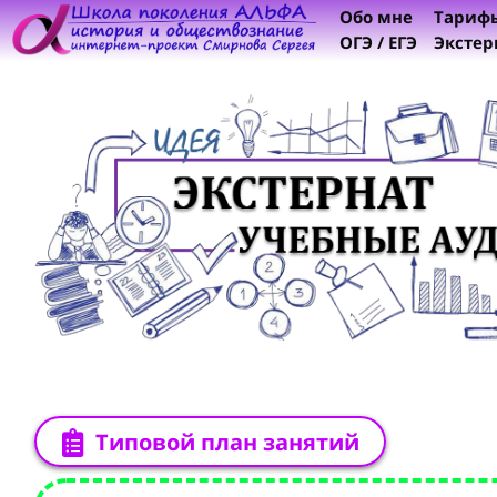
Обо мне
Тариф
ОГЭ / ЕГЭ
Экстер
Типовой план занятий