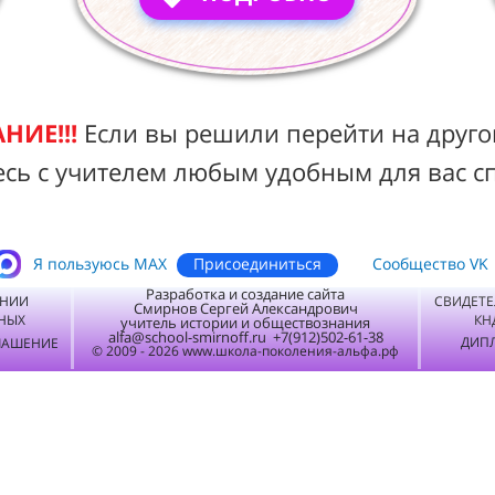
НИЕ!!!
Если вы решили перейти на друго
есь с учителем любым удобным для вас с
Присоединиться
Я пользуюсь MАХ
Сообщество VK
Разработка и создание сайта
ЕНИИ
СВИДЕТЕ
Смирнов Сергей Александрович
НЫХ
КН
учитель истории и обществознания
alfa@school-smirnoff.ru +7(912)502-61-38
ДИПЛ
ЛАШЕНИЕ
© 2009 - 2026 www.школа-поколения-альфа.рф