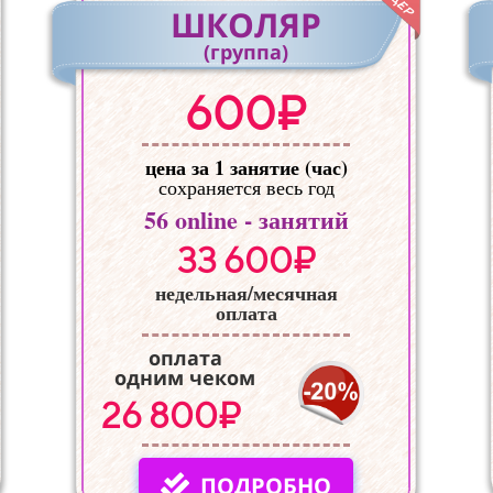
ШКОЛЯР
(группа)
600₽
цена за 1 занятие (час)
сохраняется весь год
56
online - занятий
33 600₽
недельная/месячная
оплата
оплата
одним чеком
26 800₽
ПОДРОБНО