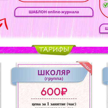
ШАБЛОН online-журнала
Ш
ШКОЛЯР
(группа)
600₽
цена за 1 занятие (час)