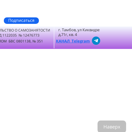
Подписаться
г. Тамбов, ул Киквидзе
ЛЬСТВО О САМОЗАНЯТОСТИ
д.71г, кв. 4
Д 1122035 № 12476773
КАНАЛ Telegram
ОМ БВС 0801138, № 351
Наверх