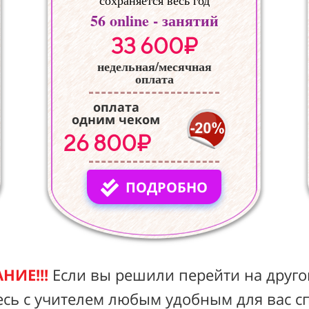
сохраняется весь год
56
online - занятий
33 600₽
недельная/месячная
оплата
оплата
одним чеком
26 800₽
ПОДРОБНО
НИЕ!!!
Если вы решили перейти на друго
есь с учителем любым удобным для вас с