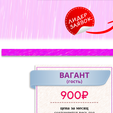
ВАГАНТ
(гость)
900₽
цена за месяц
сохраняется весь год