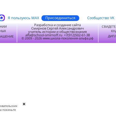
Присоединиться
Я пользуюсь MАХ
Сообщество VK
Разработка и создание сайта
ЕНИИ
СВИДЕТЕ
Смирнов Сергей Александрович
НЫХ
КН
учитель истории и обществознания
alfa@school-smirnoff.ru +7(912)502-61-38
ДИПЛ
ЛАШЕНИЕ
© 2009 - 2026 www.школа-поколения-альфа.рф
зовательских
та покиньте