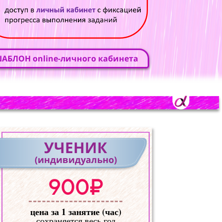
АБЛОН online-личного кабинета
УЧЕНИК
(индивидуально)
900₽
цена за 1 занятие (час)
сохраняется весь год