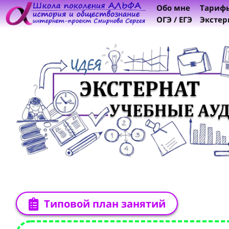
Обо мне
Тариф
ОГЭ / ЕГЭ
Экстер
Типовой план занятий