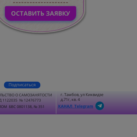
ОСТАВИТЬ ЗАЯВКУ
Подписаться
г. Тамбов, ул Киквидзе
ЛЬСТВО О САМОЗАНЯТОСТИ
д.71г, кв. 4
Д 1122035 № 12476773
КАНАЛ Telegram
ОМ БВС 0801138, № 351