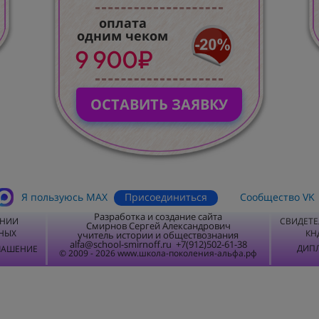
оплата
одним чеком
9 900₽
ОСТАВИТЬ ЗАЯВКУ
Присоединиться
Я пользуюсь MАХ
Сообщество VK
Разработка и создание сайта
ЕНИИ
СВИДЕТЕ
Смирнов Сергей Александрович
НЫХ
КН
учитель истории и обществознания
alfa@school-smirnoff.ru +7(912)502-61-38
ДИПЛ
ЛАШЕНИЕ
© 2009 - 2026 www.школа-поколения-альфа.рф