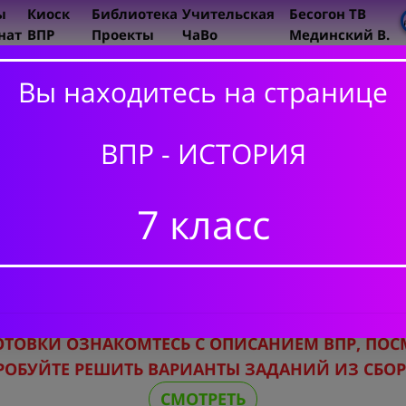
ы
Киоск
Библиотека
Учительская
Бесогон ТВ
нат
ВПР
Проекты
ЧаВо
Мединский В.
Вы находитесь на странице
ИСТОРИ
5 класс
ВПР - ИСТОРИЯ
6 класс
7 класс
7 класс
8 класс
7 класс. История ВПР
ОТОВКИ
ОЗНАКОМТЕСЬ С ОПИСАНИЕМ ВПР,
ПОС
РОБУЙТЕ РЕШИТЬ ВАРИАНТЫ ЗАДАНИЙ ИЗ СБО
СМОТРЕТЬ