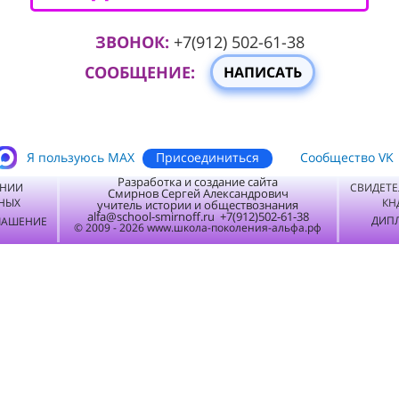
ЗВОНОК:
+7(912) 502-61-38
СООБЩЕНИЕ:
НАПИСАТЬ
Присоединиться
Я пользуюсь MАХ
Сообщество VK
Разработка и создание сайта
ЕНИИ
СВИДЕТЕ
Смирнов Сергей Александрович
НЫХ
КН
учитель истории и обществознания
alfa@school-smirnoff.ru +7(912)502-61-38
ДИПЛ
ЛАШЕНИЕ
© 2009 - 2026 www.школа-поколения-альфа.рф