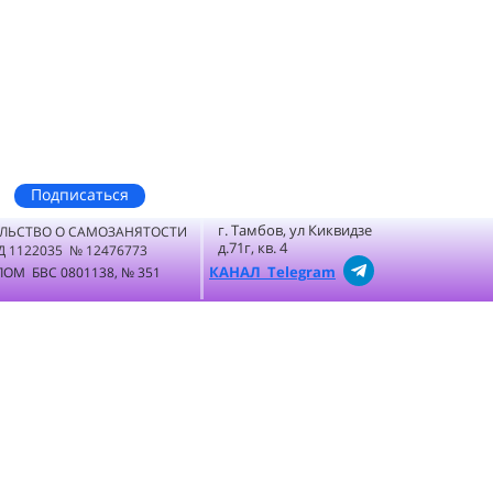
Подписаться
г. Тамбов, ул Киквидзе
ЛЬСТВО О САМОЗАНЯТОСТИ
д.71г, кв. 4
Д 1122035 № 12476773
КАНАЛ Telegram
ОМ БВС 0801138, № 351