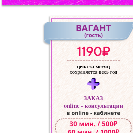
ВАГАНТ
(гость)
1190₽
цена за месяц
сохраняется весь год
ЗАКАЗ
online - консультации
в online - кабинете
30 мин. / 500₽
60 мин. / 1000₽