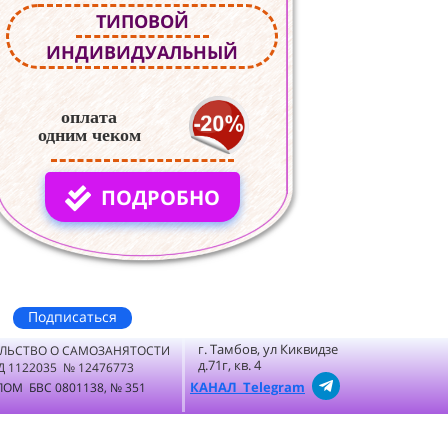
ТИПОВОЙ
ИНДИВИДУАЛЬНЫЙ
оплата
одним чеком
ПОДРОБНО
Подписаться
г. Тамбов, ул Киквидзе
ЛЬСТВО О САМОЗАНЯТОСТИ
д.71г, кв. 4
Д 1122035 № 12476773
КАНАЛ Telegram
ОМ БВС 0801138, № 351