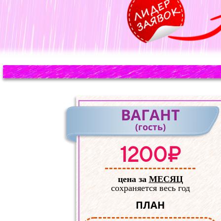
ВАГАНТ
(гость)
1200₽
цена за
МЕСЯЦ
сохраняется весь год
ПЛАН