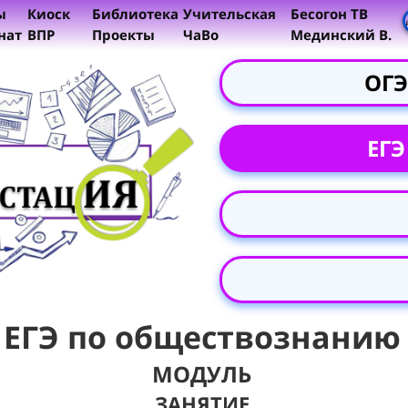
ы
Киоск
Библиотека
Учительская
Бесогон ТВ
нат
ВПР
Проекты
ЧаВо
Мединский В.
ОГЭ
ЕГЭ
ЕГЭ по обществознанию
МОДУЛЬ
ЗАНЯТИЕ