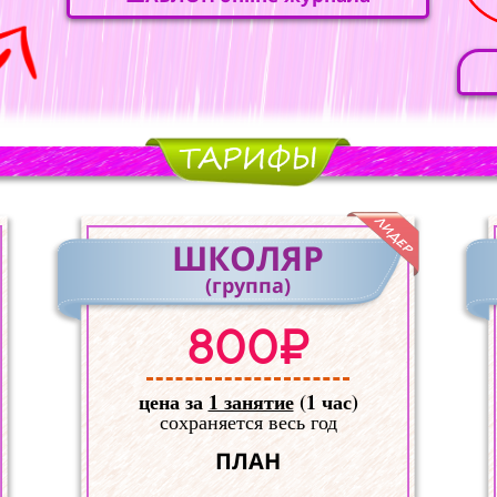
ШКОЛЯР
(группа)
800₽
цена за
1 занятие
(1 час)
сохраняется весь год
ПЛАН