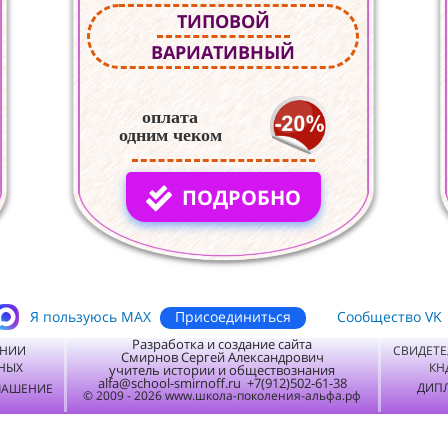
ТИПОВОЙ
ВАРИАТИВНЫЙ
оплата
одним чеком
ПОДРОБНО
Присоединиться
Я пользуюсь MАХ
Сообщество VK
Разработка и создание сайта
ЕНИИ
СВИДЕТЕ
Смирнов Сергей Александрович
НЫХ
КН
учитель истории и обществознания
alfa@school-smirnoff.ru +7(912)502-61-38
ДИПЛ
ЛАШЕНИЕ
© 2009 - 2026 www.школа-поколения-альфа.рф