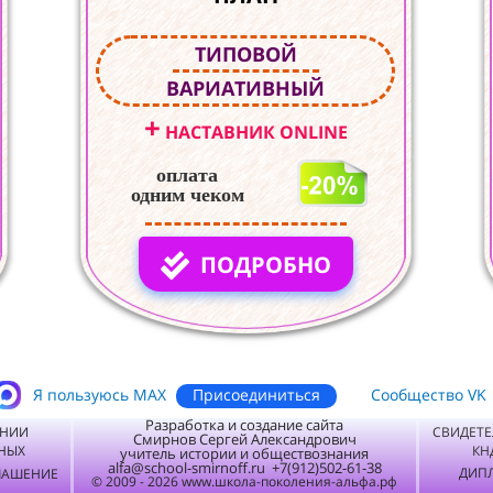
ТИПОВОЙ
ВАРИАТИВНЫЙ
+
НАСТАВНИК ONLINE
оплата
одним чеком
ПОДРОБНО
Присоединиться
Я пользуюсь MАХ
Сообщество VK
Разработка и создание сайта
ЕНИИ
СВИДЕТЕ
Смирнов Сергей Александрович
НЫХ
КН
учитель истории и обществознания
alfa@school-smirnoff.ru +7(912)502-61-38
ДИПЛ
ЛАШЕНИЕ
© 2009 - 2026 www.школа-поколения-альфа.рф