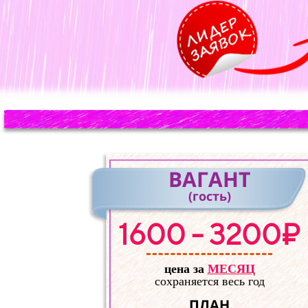
ВАГАНТ
(гость)
1600 - 3200₽
цена за
МЕСЯЦ
сохраняется весь год
ПЛАН