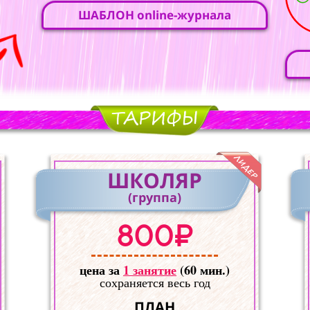
ШАБЛОН online-журнала
ШКОЛЯР
(группа)
800₽
цена за
1 занятие
(60 мин.)
сохраняется весь год
ПЛАН