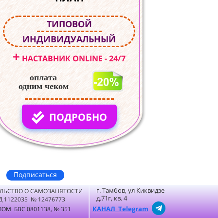
ТИПОВОЙ
ИНДИВИДУАЛЬНЫЙ
+
НАСТАВНИК ONLINE - 24/7
оплата
одним чеком
ПОДРОБНО
Подписаться
г. Тамбов, ул Киквидзе
ЛЬСТВО О САМОЗАНЯТОСТИ
д.71г, кв. 4
Д 1122035 № 12476773
КАНАЛ Telegram
ОМ БВС 0801138, № 351