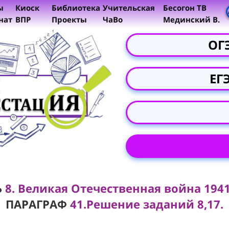
ы
Киоск
Библиотека
Учительская
Бесогон ТВ
нат
ВПР
Проекты
ЧаВо
Мединский В.
ОГ
ЕГ
Ь
8. Великая Отечественная война 1941-
ПАРАГРАФ
41.Решение заданий 8,17.