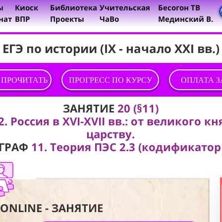
ы
Киоск
Библиотека
Учительская
Бесогон ТВ
нат
ВПР
Проекты
ЧаВо
Мединский В.
ЕГЭ по истории (IX - начало XXI вв.)
 ПРОЧИТАТЬ
ПРОГРЕСС ПО КУРСУ
ОПЛАТА 
ЗАНЯТИЕ
20 (§11)
2. Россия в XVI-XVII вв.: от великого к
царству.
ГРАФ
11. Теория ПЭС 2.3 (кодификатор
ONLINE - ЗАНЯТИЕ