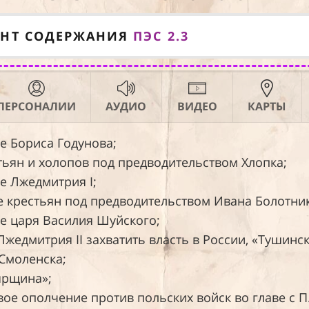
ЕНТ СОДЕРЖАНИЯ
ПЭС 2.3
ПЕРСОНАЛИИ
АУДИО
ВИДЕО
КАРТЫ
ие Бориса Годунова;
естьян и холопов под предводительством Хлопка;
ие Лжедмитрия I;
ние крестьян под предводительством Ивана Болотни
ние царя Василия Шуйского;
а Лжедмитрия II захватить власть в России, «Тушинс
 Смоленска;
оярщина»;
рвое ополчение против польских войск во главе с 