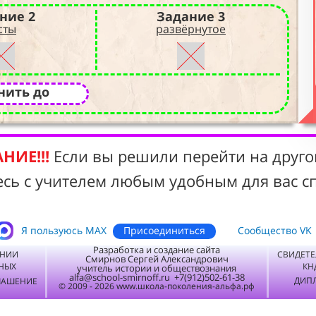
ние 2
Задание 3
сты
развёрнутое
нить до
НИЕ!!!
Если вы решили перейти на друго
есь с учителем любым удобным для вас с
Присоединиться
Я пользуюсь MАХ
Сообщество VK
Разработка и создание сайта
ЕНИИ
СВИДЕТЕ
Смирнов Сергей Александрович
НЫХ
КН
учитель истории и обществознания
alfa@school-smirnoff.ru +7(912)502-61-38
ДИПЛ
ЛАШЕНИЕ
© 2009 - 2026 www.школа-поколения-альфа.рф