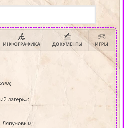
ИНФОГРАФИКА
ДОКУМЕНТЫ
ИГРЫ
- с
- Ге
1648
кова;
кий лагерь»;
П. Ляпуновым;