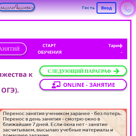
Гость
Вход
СТАРТ
Тариф
ЗАНЯТИЙ
ОБУЧЕНИЯ
-
СЛЕДУЮЩИЙ ПАРАГРАФ
няжества к
ONLINE - ЗАНЯТИЕ
 ОГЭ).
Перенос занятия учеником заранее - без потерь.
Перенос в день занятия - смотрю окно в
ближайшие 7 дней. Если окна нет - занятие
засчитываем, высылаю учебные материалы и
домашнее задание.