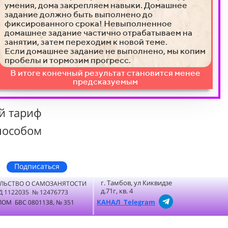
умения, дома закрепляем навыки. Домашнее
задание должно быть выполнено до
фиксированного срока!
Невыполненное
домашнее задание частично отрабатываем на
занятии, затем переходим к новой теме.
Если домашнее задание не выполнено, мы копим
пробелы и тормозим прогресс.
В итоге конечный результат становится менее
предсказуемым
й тариф
пособом
Подписаться
г. Тамбов, ул Киквидзе
ЛЬСТВО О САМОЗАНЯТОСТИ
д.71г, кв. 4
Д 1122035 № 12476773
КАНАЛ Telegram
ОМ БВС 0801138, № 351