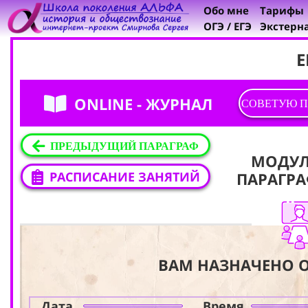
Обо мне
Тарифы
ОГЭ / ЕГЭ
Экстерн
Е
ONLINE - ЖУРНАЛ
СОВЕТУЮ П
ПРЕДЫДУЩИЙ ПАРАГРАФ
МОДУ
РАСПИСАНИЕ ЗАНЯТИЙ
ПАРАГР
ВАМ НАЗНАЧЕНО O
Дата
Время