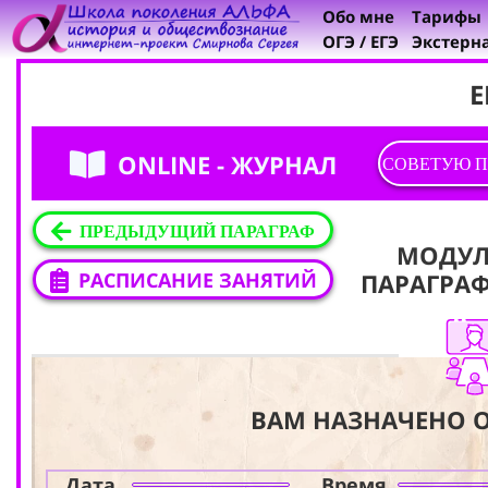
Обо мне
Тарифы
ОГЭ / ЕГЭ
Экстерн
Е
ONLINE - ЖУРНАЛ
СОВЕТУЮ П
ПРЕДЫДУЩИЙ ПАРАГРАФ
МОДУЛ
РАСПИСАНИЕ ЗАНЯТИЙ
ПАРАГРА
ВАМ НАЗНАЧЕНО O
Дата
Время