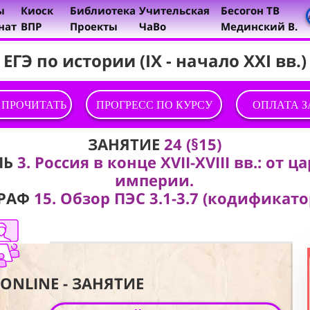
ы
Киоск
Библиотека
Учительская
Бесогон ТВ
нат
ВПР
Проекты
ЧаВо
Мединский В.
ЕГЭ по истории (IX - начало XXI вв.)
 ПРОЧИТАТЬ
ПРОГРЕСС ПО КУРСУ
ОПЛАТА 
ЗАНЯТИЕ
24 (§15)
ЛЬ
3. Россия в конце XVII-XVIII вв.: от ц
империи.
РАФ
15. Обзор ПЭС 3.1-3.7 (кодификато
ONLINE - ЗАНЯТИЕ