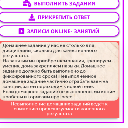
ВЫПОЛНИТЬ ЗАДАНИЯ
ПРИКРЕПИТЬ ОТВЕТ
ЗАПИСИ ONLINE- ЗАНЯТИЙ
Домашнее задание у нас не столько для
дисциплины, сколько для качественного
результата.
На занятии мы приобретаем знания, тренируем
умения, дома закрепляем навыки. Домашнее
Задание 1
Задание 2
задание должно быть выполнено до
база знаний
тесты
фиксированного срока!
Невыполненное
домашнее задание частично отрабатываем на
занятии, затем переходим к новой теме.
Если домашнее задание не выполнено, мы копим
пробелы и тормозим прогресс.
Невыполнение домашних заданий ведёт к
снижению предсказуемости конечного
результата