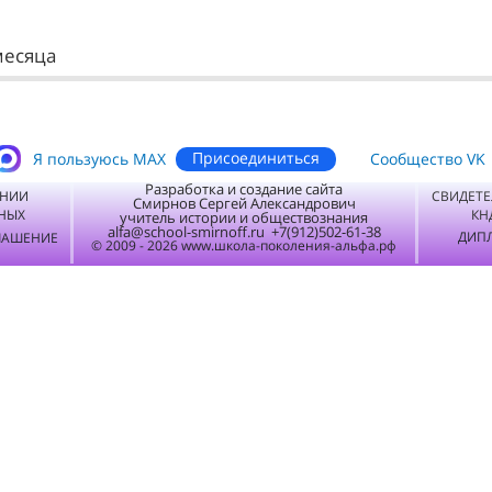
месяца
Присоединиться
Я пользуюсь MАХ
Сообщество VK
Разработка и создание сайта
ЕНИИ
СВИДЕТЕ
Смирнов Сергей Александрович
НЫХ
КН
учитель истории и обществознания
alfa@school-smirnoff.ru +7(912)502-61-38
ДИПЛ
ЛАШЕНИЕ
© 2009 - 2026 www.школа-поколения-альфа.рф