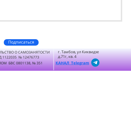
Подписаться
г. Тамбов, ул Киквидзе
ЛЬСТВО О САМОЗАНЯТОСТИ
д.71г, кв. 4
Д 1122035 № 12476773
КАНАЛ Telegram
ОМ БВС 0801138, № 351