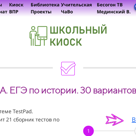
ы
Киоск
Библиотека
Учительская
Бесогон ТВ
нат
ВПР
Проекты
ЧаВо
Мединский В.
А. ЕГЭ по истории. 30 варианто
теме TestPad.
В
т 21 сборник тестов по
1